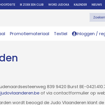
HOOFDSITE
IK ZOEK EEN CLUB
WORD JUDOKA
KALENDER
NIEUWS
aal
Promotiemateriaal
Textiel
Inloggen / re
rden
 Oudenaardsesteenweg 839 9420 Burst BE-0421.410.
judovlaanderen.be
of via contactformulier op we
den wordt beoogd de Judo Vlaanderen klant de ess