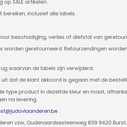
 op SALE artikelen.
ereiken, inclusief alle labels.
oor beschadiging, verlies of diefstal van geretour
s worden geretourneerd. Retourzendingen worden a
ug waarvan de labels zijn verwijderd.
it dat de klant akkoord is gegaan met de bestelli
de type product in dezelfde kleur en maat, afhankel
en na levering.
nst@judovlaanderen.be
.
deren vzw, Oudenaardsesteenweg 839 9420 Burst. 