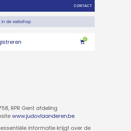
CONTACT
0
gistreren
758, RPR Gent afdeling
bsite
www.judovlaanderen.be
entiële informatie krijgt over de