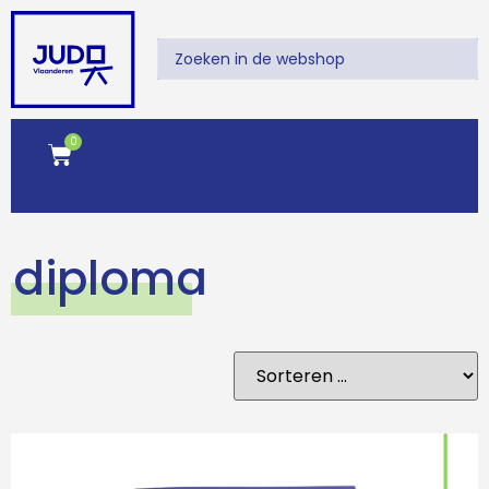
0
diploma