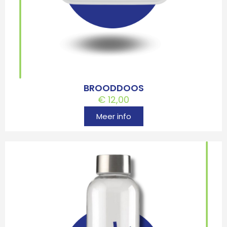
BROODDOOS
€
12,00
Meer info