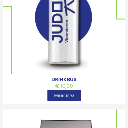
DRINKBUS
€
10,00
Meer info