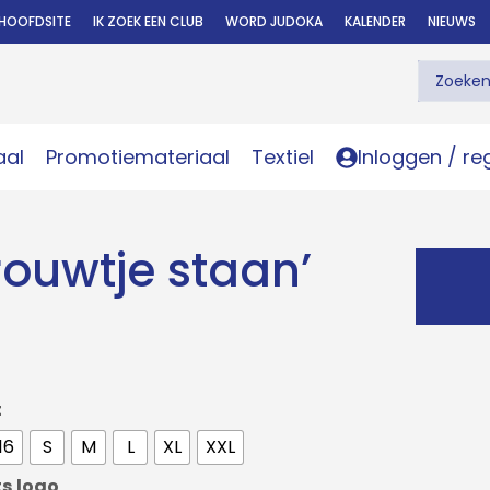
HOOFDSITE
IK ZOEK EEN CLUB
WORD JUDOKA
KALENDER
NIEUWS
aal
Promotiemateriaal
Textiel
Inloggen / re
vrouwtje staan’
t
16
S
M
L
XL
XXL
s logo