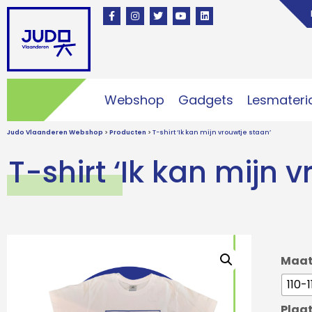
Webshop
Gadgets
Lesmateri
Judo Vlaanderen Webshop
>
Producten
>
T-shirt ‘Ik kan mijn vrouwtje staan’
T-shirt ‘Ik kan mijn 
Maa
110-1
Plaat