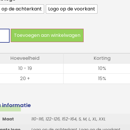
 op de achterkant
Logo op de voorkant
Toevoegen aan winkelwagen
Hoeveelheid
Korting
10 - 19
10%
20 +
15%
a informatie
Maat
110-116, 122-126, 152-164, S, M, L, XL, XXL
laats logo
Logo op de achterkant, Logo op de voorkant