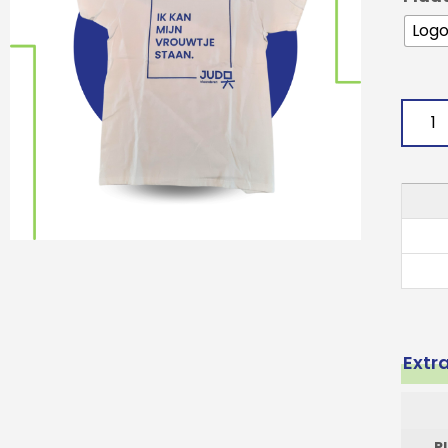
Logo
Extr
P