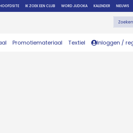
HOOFDSITE
IK ZOEK EEN CLUB
WORD JUDOKA
KALENDER
NIEUWS
aal
Promotiemateriaal
Textiel
Inloggen / re